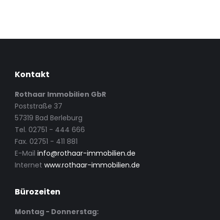
Kontakt
Rothaar Immobilien GbR
Poststraße 37
57319 Bad Berleburg
Tel. 02751 - 444 666
Fax. 02751 - 411 881
E-Mail
info@rothaar-immobilien.de
Internet
www.rothaar-immobilien.de
Bürozeiten
Montag - Donnerstag: