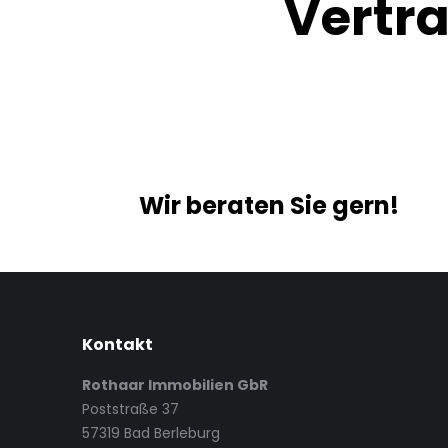
Vertra
Wir beraten Sie gern!
Kontakt
Rothaar Immobilien GbR
Poststraße 37
57319 Bad Berleburg